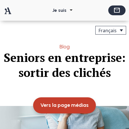
Passer au contenu
mail
Je suis
Navigation principale
Français
Blog
Seniors en entreprise:
sortir des clichés
Vers la page médias