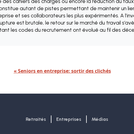
 des cahiers des charges ou encore la réduction du taux 
onstitue autant de pistes permettant de maintenir un lie
reprise et ses collaborateurs les plus expérimentés. A l’inv
rupture est brutale, le retour sur le marché du travail s’a
tant les codes du recrutement ont évolué au fil des déce
« Seniors en entreprise: sortir des clichés
Retraités
Entreprises
Médias