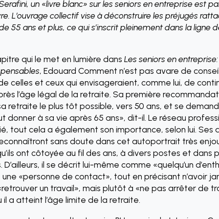
erafini, un «livre blanc» sur les seniors en entreprise est p
vre. L’ouvrage collectif vise à déconstruire les préjugés ratt
 de 55 ans et plus, ce qui s’inscrit pleinement dans la ligne 
pitre qui le met en lumière dans
Les seniors en entreprise:
ispensables
, Edouard Comment n’est pas avare de conseil
 de celles et ceux qui envisageraient, comme lui, de conti
après l’âge légal de la retraite. Sa première recommanda
a retraite le plus tôt possible, vers 50 ans, et se demand
ut donner à sa vie après 65 ans», dit-il. Le réseau professi
tié, tout cela a également son importance, selon lui. Ses 
reconnaîtront sans doute dans cet autoportrait très enjo
’ils ont côtoyée au fil des ans, à divers postes et dans p
. D’ailleurs, il se décrit lui-même comme «quelqu’un d’ent
, une «personne de contact», tout en précisant n’avoir j
retrouver un travail», mais plutôt à «ne pas arrêter de tr
l a atteint l’âge limite de la retraite.