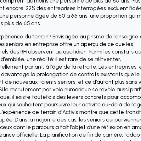
comptent au moins une personne de plus de 60 ans. Plus
t encore: 22% des entreprises interrogées excluent l’idé
une personne âgée de 60 à 65 ans, une proportion qui 
s plus de 65 ans.
xpérience du terrain? Envisagée au prisme de l’enseigne Ac
s seniors en entreprise offre un aperçu de ce que les
els des RH observent au quotidien. Parmi les constats qu
d’emblée, une réalité: il est rare de se réinventer,
ellement parlant, à l’âge de la retraite. Les entreprises, 
t davantage la prolongation de contrats existants que le
 de nouveaux talents seniors, et ce d’autant plus sans v
Si le recrutement par voie numérique se révèle aussi parf
que, il existe toutefois des leviers concrets pour accom
eux qui souhaitent poursuivre leur activité au-delà de l’â
. L’expérience de terrain d’Activis montre que cette trans
cipée. Dans la majorité des cas, les seniors qui parvienne
 ceux dont le parcours a fait l’objet d’une réflexion en am
éance officielle. La planification de fin de carrière, l’ada