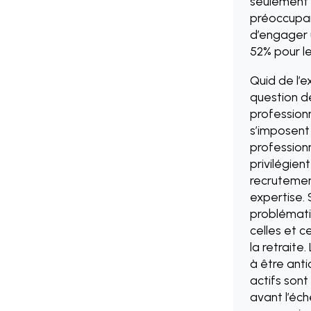
seulement 
préoccupan
d’engager 
52% pour le
Quid de l’e
question de
professionn
s’imposent 
professionn
privilégien
recrutement
expertise. 
problémati
celles et c
la retraite
à être anti
actifs sont
avant l’éch