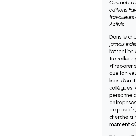
Costantino S
éditions Fa
travailleurs
Activis.
Dans le cha
jamais ind
l’attention
travailler 
«Préparer s
que l’on ve
liens d’ami
collègues 
personne qu
entreprises
de positif»
cherché à «
moment où i