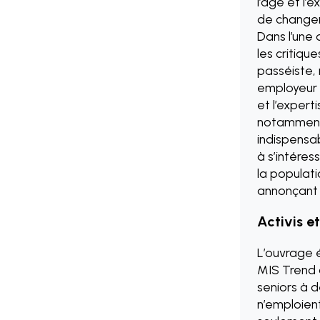
l’âge et l’e
de changer 
Dans l’une 
les critiqu
passéiste, 
employeur e
et l’expert
notamment 
indispensab
à s’intéres
la populat
annonçant 
Activis e
L’ouvrage 
MIS Trend 
seniors à d
n’emploient