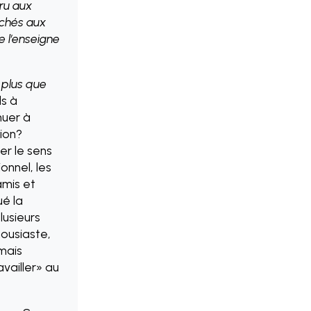
aru aux
achés aux
de l’enseigne
 plus que
s à
nuer à
tion?
er le sens
onnel, les
amis et
ué la
lusieurs
housiaste,
amais
availler» au