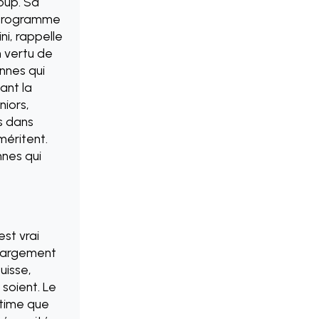
oup. Sa
du programme
i, rappelle
 vertu de
nnes qui
ant la
niors,
s dans
méritent.
nnes qui
st vrai
t largement
uisse,
 soient. Le
estime que