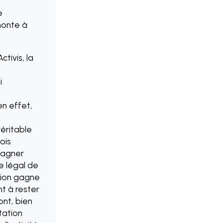
e
monte à
tivis, la
i
en effet,
éritable
ois
pagner
ge légal de
ition gagne
nt à rester
ont, bien
ptation