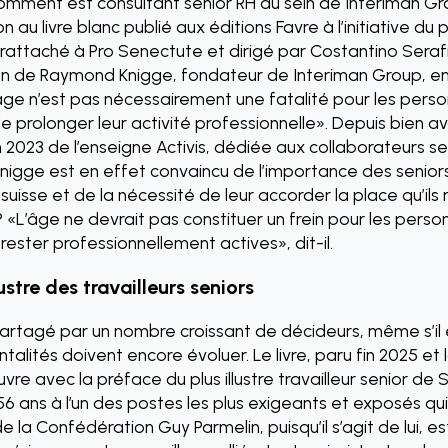
mment est consultant senior RH au sein de Interiman Gr
on au livre blanc publié aux éditions Favre à l’initiative 
attaché à Pro Senectute et dirigé par Costantino Serafin
ion de Raymond Knigge, fondateur de Interiman Group, en
’âge n’est pas nécessairement une fatalité pour les perso
e prolonger leur activité professionnelle». Depuis bien av
 2023 de l’enseigne Activis, dédiée aux collaborateurs se
igge est en effet convaincu de l’importance des senior
suisse et de la nécessité de leur accorder la place qu’ils 
«L’âge ne devrait pas constituer un frein pour les perso
rester professionnellement actives», dit-il.
lustre des travailleurs seniors
partagé par un nombre croissant de décideurs, même s’il e
talités doivent encore évoluer. Le livre, paru fin 2025 e
ouvre avec la préface du plus illustre travailleur senior de S
 ans à l’un des postes les plus exigeants et exposés qui
e la Confédération Guy Parmelin, puisqu’il s’agit de lui, 