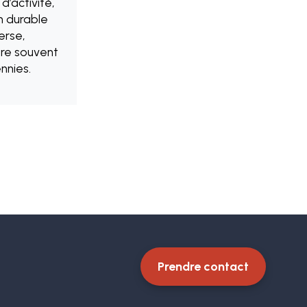
d’activité,
n durable
erse,
vère souvent
nnies.
Prendre contact