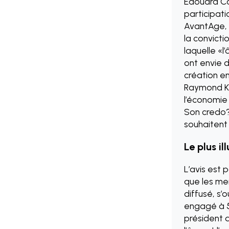
Edouard Co
participati
AvantAge, r
la convict
laquelle «l
ont envie d
création en
Raymond Kn
l’économie 
Son credo? 
souhaitent 
Le plus il
L’avis est 
que les men
diffusé, s’
engagé à 56
président d