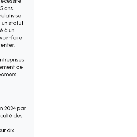
 nécessité
5 ans.
relativise
s un statut
té à un
voir-faire
venter,
entreprises
ssement de
boomers
en 2024 par
iculté des
ur dix