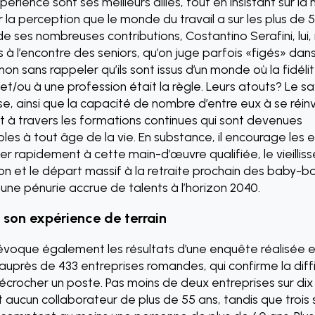
xpérience sont ses meilleurs alliés, tout en insistant sur la
la perception que le monde du travail a sur les plus de 5
de ses nombreuses contributions, Costantino Serafini, lui, 
es à l’encontre des seniors, qu’on juge parfois «figés» dan
non sans rappeler qu’ils sont issus d’un monde où la fidéli
t/ou à une profession était la règle. Leurs atouts? Le sa
ise, ainsi que la capacité de nombre d’entre eux à se réin
à travers les formations continues qui sont devenues
les à tout âge de la vie. En substance, il encourage les 
ser rapidement à cette main-d’œuvre qualifiée, le vieilli
ion et le départ massif à la retraite prochain des baby-
une pénurie accrue de talents à l’horizon 2040.
t son expérience de terrain
évoque également les résultats d’une enquête réalisée 
auprès de 433 entreprises romandes, qui confirme la diff
écrocher un poste. Pas moins de deux entreprises sur dix
 aucun collaborateur de plus de 55 ans, tandis que trois s