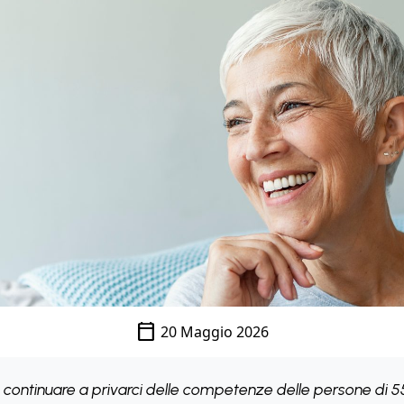
calendar_today
20 Maggio 2026
ntinuare a privarci delle competenze delle persone di 55 