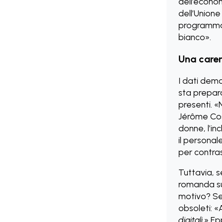
dell’econo
dell’Unione
programma s
bianco».
Una caren
I dati demo
sta prepar
presenti. 
Jérôme Cos
donne, l’in
il personal
per contras
Tuttavia, s
romanda su 
motivo? Se
obsoleti: «
digitali.
» Ep