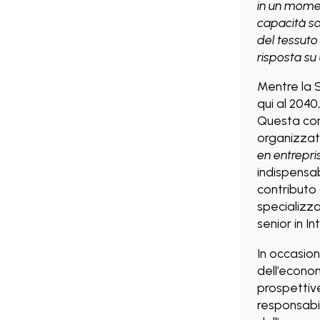
in un momen
capacità so
del tessuto
risposta su
Mentre la 
qui al 2040
Questa con
organizzat
en entrepri
indispensab
contributo 
specializz
senior in I
In occasion
dell’econom
prospettiv
responsabil