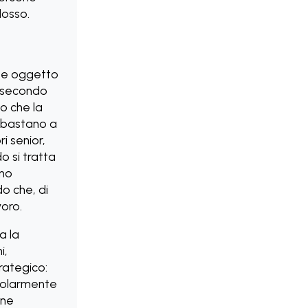
dosso.
nte oggetto
P (secondo
o che la
n bastano a
i senior,
o si tratta
rno
o che, di
voro.
a la
i,
rategico:
icolarmente
one