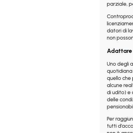
parziale, p
Controprod
licenziame
datori di l
non posson
Adattare i
Uno degli a
quotidiana
quello che
alcune real
di udito) 
delle condiz
pensionabil
Per raggiu
tutti d’acco
non è anco