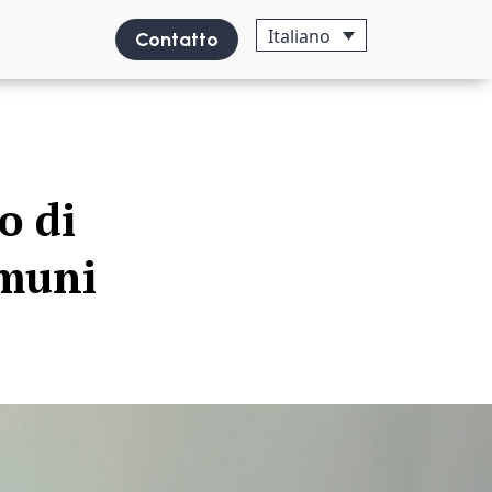
Italiano
Contatto
o di
omuni