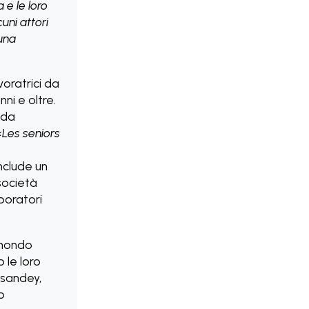
 e le loro
uni attori
una
oratrici da
ni e oltre.
nda
«Les seniors
include un
 società
boratori
 mondo
 le loro
osandey,
o