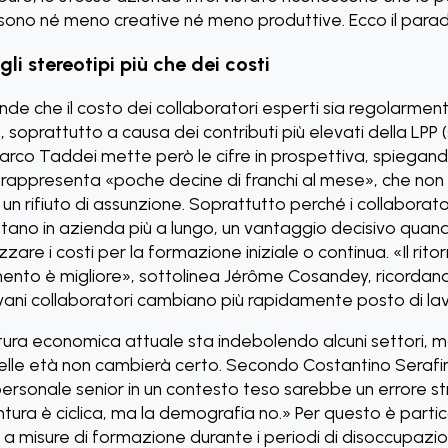
 sono né meno creative né meno produttive. Ecco il para
gli stereotipi più che dei costi
nde che il costo dei collaboratori esperti sia regolarme
o, soprattutto a causa dei contributi più elevati della LP
Marco Taddei mette però le cifre in prospettiva, spiegand
 rappresenta «poche decine di franchi al mese», che no
e un rifiuto di assunzione. Soprattutto perché i collaborator
tano in azienda più a lungo, un vantaggio decisivo quand
zare i costi per la formazione iniziale o continua. «Il rito
imento è migliore», sottolinea Jérôme Cosandey, ricordand
iovani collaboratori cambiano più rapidamente posto di la
tura economica attuale sta indebolendo alcuni settori, m
elle età non cambierà certo. Secondo Costantino Serafin
personale senior in un contesto teso sarebbe un errore st
ntura è ciclica, ma la demografia no.» Per questo è part
 a misure di formazione durante i periodi di disoccupazi