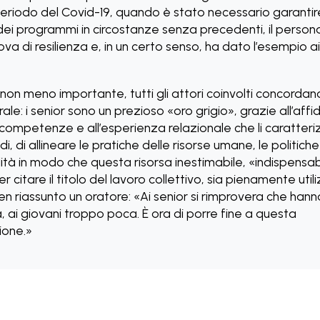
periodo del Covid-19, quando è stato necessario garantir
dei programmi in circostanze senza precedenti, il person
va di resilienza e, in un certo senso, ha dato l’esempio ai
non meno importante, tutti gli attori coinvolti concordan
le: i senior sono un prezioso «oro grigio», grazie all’affida
e competenze e all’esperienza relazionale che li caratteri
di, di allineare le pratiche delle risorse umane, le politich
ità in modo che questa risorsa inestimabile, «indispensab
r citare il titolo del lavoro collettivo, sia pienamente util
n riassunto un oratore: «Ai senior si rimprovera che han
 ai giovani troppo poca. È ora di porre fine a questa
ione.»