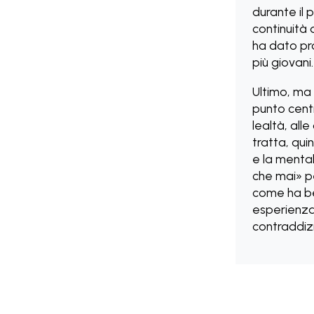
durante il 
continuità 
ha dato pro
più giovani.
Ultimo, ma 
punto centra
lealtà, all
tratta, quin
e la mental
che mai» pe
come ha be
esperienza,
contraddiz