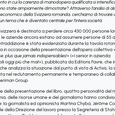
to in cui la carenza di manodopera qualificata si intensifica
no state ampiamente dimostrate? Attraverso l’analisi di alc
 economico della Svizzera romanda, cerchiamo di trovare 
 un tema che è diventato centrale per l’intera società.
Svizzera è destinata a perdere circa 430 000 persone lav
, le aziende ancora esitano ad assumere persone di 55 an
traddizione è stata evidenziata durante la tavola roto
a in occasione della presentazione dell’opera collettiva
se: plus que jamais indispensables!»
(«I senior in azienda:
ili oggi più che mai!»), pubblicata da Editions Favre, che 
che analizza la situazione dal punto di vista di Activis, la
ata nel reclutamento permanente e temporaneo di colla
nteriman Group.
e della presentazione del libro, quattro personalità del
ia, delle risorse umane e del giornalismo hanno condiviso
e: la giornalista ed opinionista Martina Chyba; Jérôme C
e della Direzione del lavoro presso la Segreteria di Stat