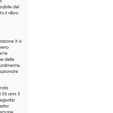
a
sabile del
 il «libro
azione X si
 meno
erte
e delle
turalmente,
 azionate
enda
5 anni. Il
giudizi
nativi
persone