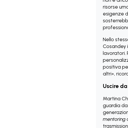
risorse uma
esigenze di
sosterrebbe
professiona
Nello stess
Cosandey in
lavoratori. 
personalizz
positiva p
altri», ricor
Uscire da
Martina Chy
guardia da 
generaziona
mentoring
o
trasmission