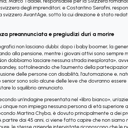
mia; Marco Taddei, responsabile per la Svizzera romand
 svizzera degli imprenditori; e Costantino Serafini, respon
vizzero AvantAge, sotto la cui direzione è stato redatto
za preannunciata e pregiudizi duri a morire
grafici non lasciano dubbi: dopo i baby boomer, la gener
ando alla pensione, mentre i giovani attivi sono sempre
«Non dobbiamo lasciare nessuna strada inesplorata», avv
andey, sottolineando che l’aumento della partecipazion
clusione delle persone con disabilità, l’automazione e, na
e senior sono solo alcune delle leve che dovranno essere
tare lo squilibrio annunciato.
econdo un’indagine presentata nel «libro bianco», un’azi
cinque non impiega nessuna persona di età superiore ai 5
condo Martina Chyba, è dovuto principalmente a dei pre
A partire dai 45 anni, ci viene fatto capire che non siamo
pure, le stesse aziende intervistate riconoscono che le 