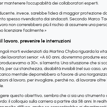
er mantenere l’occupabilità dei collaboratori esperti.
ucente, invece, sarebbe l’idea di maggior protezione da
nto spesso rivendicata dai sindacati. Secondo Marco Tad
avoro non correrebbero più il rischio di assumere una per
o licenziare facilmente.»
l lavoro, prevenire le interruzioni
ngoli morti evidenziati da Martina Chyba riguarda la vita
 dei lavoratori senior: «A 60 anni, dovremmo produrre e
 producevamo a 30», si lamenta. Una situazione che si sc
tà, per cui stanchezza, disabilità invisibili (nel suo caso, 
e carico mentale deporrebbero a favore di una riorganiz
ioni di lavoro, per invogliare, perché no, di lavorare oltre 
e.
ngere questo obiettivo, sembra che ci sia uno strumento
rdo: il colloquio sulla carriera a partire dai 58 anni. In realt
ra molto diffuso, anche se consentirebbe ai dipartimenti