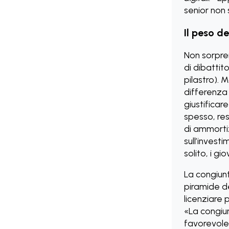
senior non
Il peso de
Non sorpre
di dibattit
pilastro). 
differenza
giustificar
spesso, res
di ammortiz
sull’invest
solito, i g
La congiun
piramide d
licenziare 
«La congiu
favorevole