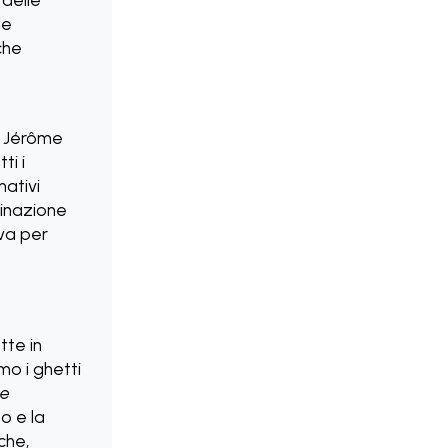
le
che
r, Jérôme
ti i
mativi
iminazione
va per
tte in
mo i ghetti
se
o e la
che,