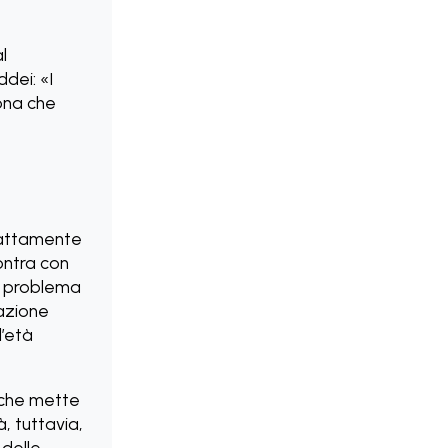
l
dei: «I
sona che
sattamente
ontra con
un problema
zazione
l’età
 che mette
à, tuttavia,
 delle