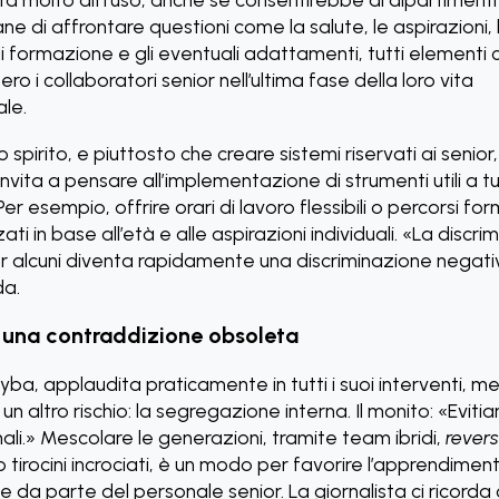
ne di affrontare questioni come la salute, le aspirazioni, 
 formazione e gli eventuali adattamenti, tutti elementi 
ro i collaboratori senior nell’ultima fase della loro vita
le.
o spirito, e piuttosto che creare sistemi riservati ai senio
vita a pensare all’implementazione di strumenti utili a tut
Per esempio, offrire orari di lavoro flessibili o percorsi for
ati in base all’età e alle aspirazioni individuali. «La discr
er alcuni diventa rapidamente una discriminazione negati
da.
 una contraddizione obsoleta
ba, applaudita praticamente in tutti i suoi interventi, me
un altro rischio: la segregazione interna. Il monito: «Evitia
li.» Mescolare le generazioni, tramite team ibridi,
rever
 tirocini incrociati, è un modo per favorire l’apprendiment
e da parte del personale senior. La giornalista ci ricorda 