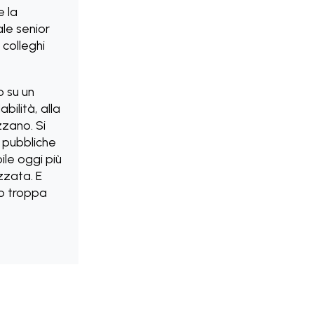
e la
ale senior
 colleghi
o su un
bilità, alla
zzano. Si
e pubbliche
ile oggi più
izzata. E
no troppa