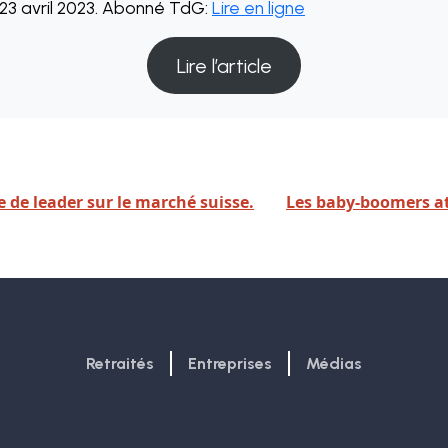
23 avril 2023. Abonné TdG:
Lire en ligne
Lire l’article
 de leader sur le marché suisse.
Les baby-boomers att
Retraités
Entreprises
Médias