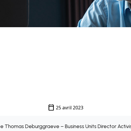
calendar_today
25 avril 2023
de Thomas Deburggraeve – Business Units Director Activis