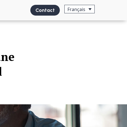
Français
Contact
une
l