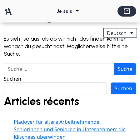
Direkt zum Inhalt wechseln
mail
Nichts gefunden
Je suis
Hauptnavigation
Deutsch
Es sieht so aus, als ob wir nicht das finden konnten,
wonach du gesucht hast. Möglicherweise hilft eine
Suche.
Suche nach:
Suchen
Suchen
Articles récents
Plädoyer für ältere Arbeitnehmende
Seniorinnen und Senioren in Unternehmen: die
Klischees überwinden